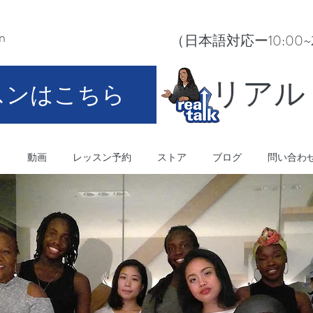
In
（日本語対応ー10:00~21:0
​リア
スンはこちら
師
動画
レッスン予約
ストア
ブログ
問い合わ