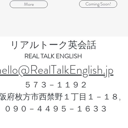
Coming Soon!
More
​リアルトーク英会話
REAL TALK ENGLISH
hello@RealTalkEnglish.jp
５７３－１１９２
阪府枚方市西禁野１丁目１－１８,
​０９０－４４９５－１６３３